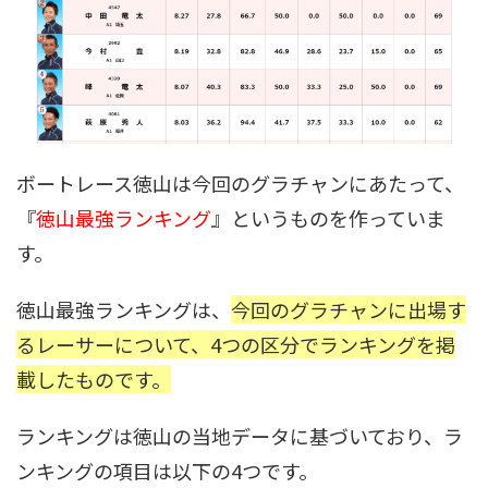
ボートレース徳山は今回のグラチャンにあたって、
『
徳山最強ランキング
』というものを作っていま
す。
徳山最強ランキングは、
今回のグラチャンに出場す
るレーサーについて、4つの区分でランキングを掲
載したものです。
ランキングは徳山の当地データに基づいており、ラ
ンキングの項目は以下の4つです。