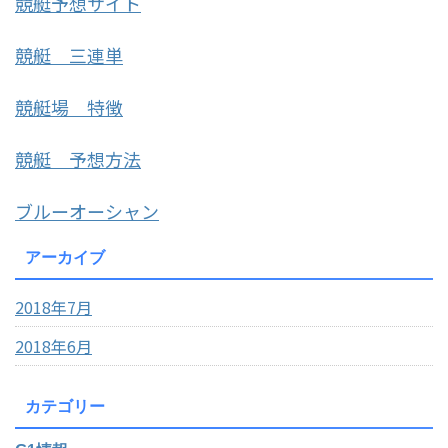
競艇予想サイト
競艇 三連単
競艇場 特徴
競艇 予想方法
ブルーオーシャン
アーカイブ
2018年7月
2018年6月
カテゴリー