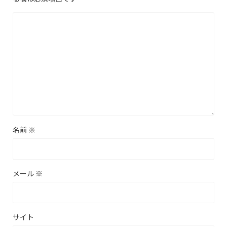
名前
※
メール
※
サイト