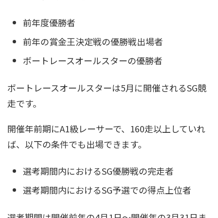
前年度優勝者
前年の賞金王決定戦の優勝戦出場者
ボートレースオールスターの優勝者
ボートレースオールスターは5月に開催されるSG競
走です。
開催年前期にA1級レーサーで、160走以上していれ
ば、以下の条件でも出場できます。
選考期間内におけるSG優勝戦の完走者
選考期間内におけるSG予選での得点上位者
選考期間は開催前年の4月1日～開催年の3月31日ま