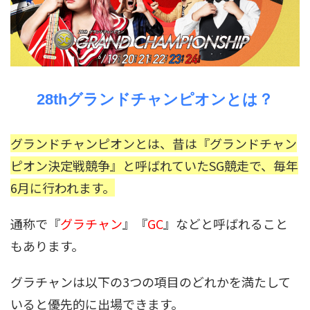
28thグランドチャンピオンとは？
グランドチャンピオンとは、昔は『グランドチャン
ピオン決定戦競争』と呼ばれていたSG競走で、毎年
6月に行われます。
通称で『
グラチャン
』『
GC
』などと呼ばれること
もあります。
グラチャンは以下の3つの項目のどれかを満たして
いると優先的に出場できます。