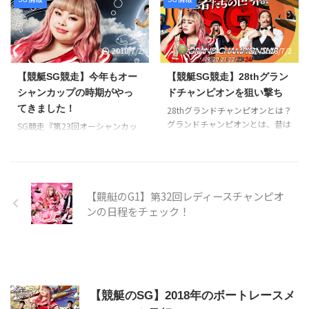
2018/7/2
2018/7/2
【競艇SG競走】今年もオー
【競艇SG競走】28thグラン
シャンカップの時期がやっ
ドチャンピオンを狙い撃ち
てきました！
28thグランドチャンピオンとは？
グランドチャンピオンとは、昔は
SG競走『第23回オーシャンカッ
『グランドチャンピオン決定戦競
プ』が開催します 今年もSG競走
争』と呼ばれていたSG競走で、
『オーシャンカップ』の時期がや
毎年6月に行われます。 通称で
ってきました。 2018年は7月11
『グラチャン』『GC』などと呼
日（水）～16日（日）の期間、
ばれることもあります。 グラチ
【競艇のG1】第32回レディースチャンピオ
ボートレース若松にて開催されま
ャンは以下の3つの項目のどれか
す。 SGの決勝戦が日曜日という
ンの日程をチェック！
を満たしていると優先的に出場で
ことで、ボートレース若松では当
きます。 前年度優勝者 前年の賞
日かなりの賑わいが予想されま
金王決定戦の優勝戦出場者 ボー
す。 オーシャンカップは正式名
トレースオールスターの優勝者
称を『海の日記念 オーシャンカ
ボートレースオールスターは5月
ップ競走』といい、2014年から
に開催されるSG競走です。 開催
は『オーシャンカップ（OCEAN
【競艇のSG】2018年のボートレースメ
年前期にA1級レーサーで、160走
CUP）』の呼称が用いられていま