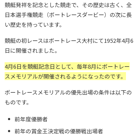
競艇発祥を記念とした競走で、その歴史は古く、全
日本選手権競走（ボートレースダービー）の次に長
い歴史を持っています。
競艇の初レースはボートレース大村にて1952年4月6
日に開催されました。
4月6日を競艇記念日として、毎年8月にボートレー
スメモリアルが開催されるようになったのです。
ボートレースメモリアルの優先出場の条件は以下の
ものです。
前年度優勝者
前年の賞金王決定戦の優勝戦出場者