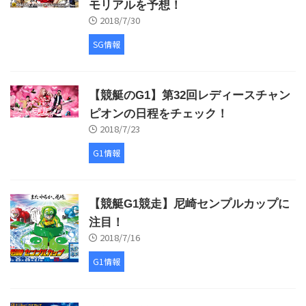
モリアルを予想！
以上していれば、以下の条件でも
す。 通称で『オーシャン』や
2018/7/30
出場できます。 ...
『OC』と呼ばれたりもします。
海の日を記念 ...
SG情報
【競艇のG1】第32回レディースチャン
ピオンの日程をチェック！
2018/7/23
G1情報
【競艇G1競走】尼崎センプルカップに
注目！
2018/7/16
G1情報