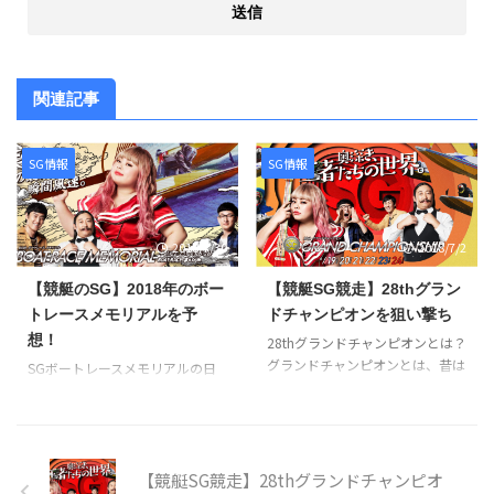
関連記事
SG情報
SG情報
2018/7/30
2018/7/2
【競艇のSG】2018年のボー
【競艇SG競走】28thグラン
トレースメモリアルを予
ドチャンピオンを狙い撃ち
想！
28thグランドチャンピオンとは？
グランドチャンピオンとは、昔は
SGボートレースメモリアルの日
『グランドチャンピオン決定戦競
程、開催地、出場資格は？ 第64
争』と呼ばれていたSG競走で、
回ボートレースメモリアルが8月
毎年6月に行われます。 通称で
21日～8月26日の日程で、ボート
『グラチャン』『GC』などと呼
レース丸亀のナイターレースにて
ばれることもあります。 グラチ
【競艇SG競走】28thグランドチャンピオ
開催されます。 ボートレースメモ