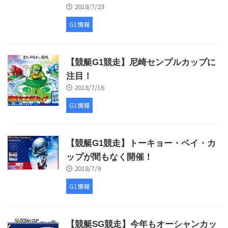
2018/7/23
G1情報
【競艇G1競走】尼崎センプルカップに
注目！
2018/7/16
G1情報
【競艇G1競走】トーキョー・ベイ・カ
ップが間もなく開催！
2018/7/9
G1情報
【競艇SG競走】今年もオーシャンカッ