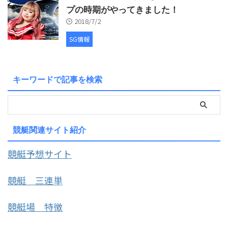
プの時期がやってきました！
2018/7/2
SG情報
キーワードで記事を検索
競艇関連サイト紹介
競艇予想サイト
競艇 三連単
競艇場 特徴