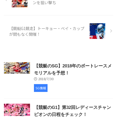
ャンは以下の3つの項目のどれか
リアルは正式名称を『モーターボ
ンを狙い撃ち
を満たしていると優先的に出場で
ート記念競走』といい、『メモリ
きます。 前年度優勝者 前年の賞
アル』『BM』といった略称が用
金王決定戦の優勝戦出場者 ボー
いられます。 競艇発祥を記念と
トレースオールスターの優勝者
した競走で、その歴史は古く、全
ボートレースオールスターは5月
【競艇G1競走】トーキョー・ベイ・カップ
日本選手権競走（ボートレースダ
に開催されるSG競走です。 開催
ービー）の次に長い歴史を持って
が間もなく開催！
年前期にA1級レーサーで、160走
います。 競艇の初レースはボート
以上していれば、以下の条件でも
レース大村にて1952年4月6日に
出場できます。 ...
開催されました。 4月6日を競艇
記念日として、 ...
【競艇のSG】2018年のボートレースメ
モリアルを予想！
2018/7/30
SG情報
【競艇のG1】第32回レディースチャン
ピオンの日程をチェック！