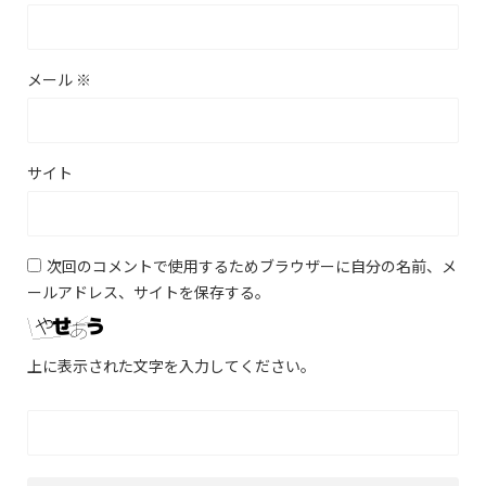
メール
※
サイト
次回のコメントで使用するためブラウザーに自分の名前、メ
ールアドレス、サイトを保存する。
上に表示された文字を入力してください。